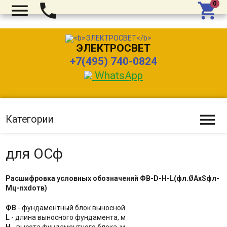



ЭЛЕКТРОСВЕТ
+7(495) 740-0824
WhatsApp

Категории
для ОСф
Расшифровка условных обозначений
ФВ-D-H-L
(фл.
ØАxSфл-
Мц-nxdотв)
ФВ
- фундаментный блок выносной
L
- длина выносного фундамента, м