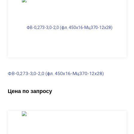
Диаметр фланца
, мм
450
Масса, кг
303,0
ФВ-0,273-3,0-2,0 (фл. 450х16-Мц370-12х28)
В наличии
Цена по запросу
Диаметр трубы, мм
273
Высота, м
3,0
Длина ФВ, м
2,0
Диаметр фланца
, мм
450
Масса, кг
320,0