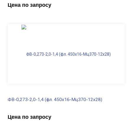
Цена по запросу
Диаметр трубы, мм
219
Высота, м
3,0
Длина ФВ, м
2,0
Диаметр фланца
, мм
425
Масса, кг
247,0
ФВ-0,273-2,0-1,4 (фл. 450х16-Мц370-12х28)
В наличии
Цена по запросу
Диаметр трубы, мм
273
Высота, м
2,0