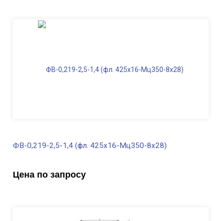
Высота, м
2,0
Длина ФВ, м
2,0
Диаметр фланца
, мм
425
Масса, кг
210,0
ФВ-0,219-2,5-1,4 (фл. 425х16-Мц350-8х28)
В наличии
Цена по запросу
Диаметр трубы, мм
219
Высота, м
2,5
Длина ФВ, м
1,4
Диаметр фланца
, мм
425