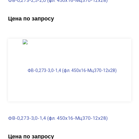
ФВ-0,273-2,5-2,0 (фл. 450х16-Мц370-12х28)
В наличии
Цена по запросу
Диаметр трубы, мм
273
Высота, м
2,5
Длина ФВ, м
2,0
Диаметр фланца
, мм
450
Масса, кг
297,0
ФВ-0,273-3,0-1,4 (фл. 450х16-Мц370-12х28)
В наличии
Цена по запросу