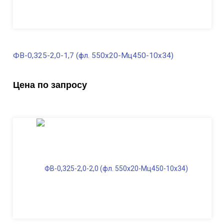
ФВ-0,325-2,0-1,7 (фл. 550х20-Мц450-10х34)
В наличии
Цена по запросу
Диаметр трубы, мм
325
Высота, м
2,0
Длина ФВ, м
1,7
Диаметр фланца
, мм
550
Масса, кг
332,0