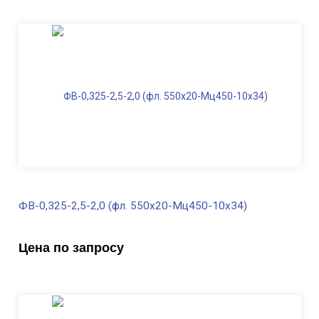
Высота, м
2,5
Длина ФВ, м
1,7
Диаметр фланца
, мм
550
Масса, кг
363,0
ФВ-0,325-2,5-2,0 (фл. 550х20-Мц450-10х34)
В наличии
Цена по запросу
Диаметр трубы, мм
325
Высота, м
2,5
Длина ФВ, м
2,0
Диаметр фланца
, мм
550