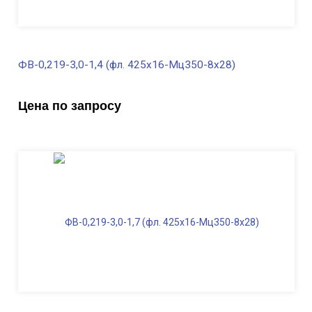
ФВ-0,219-3,0-1,4 (фл. 425х16-Мц350-8х28)
В наличии
Цена по запросу
Диаметр трубы, мм
219
Высота, м
3,0
Длина ФВ, м
1,4
Диаметр фланца
, мм
425
Масса, кг
220,0