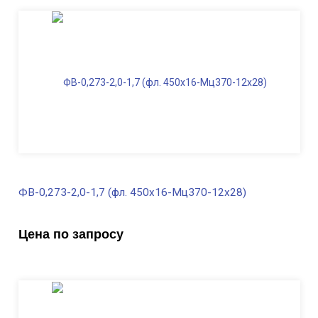
Длина ФВ, м
1,4
Диаметр фланца
, мм
450
Масса, кг
240,0
ФВ-0,273-2,0-1,7 (фл. 450х16-Мц370-12х28)
В наличии
Цена по запросу
Диаметр трубы, мм
273
Высота, м
2,0
Длина ФВ, м
1,7
Диаметр фланца
, мм
450
Масса, кг
257,0