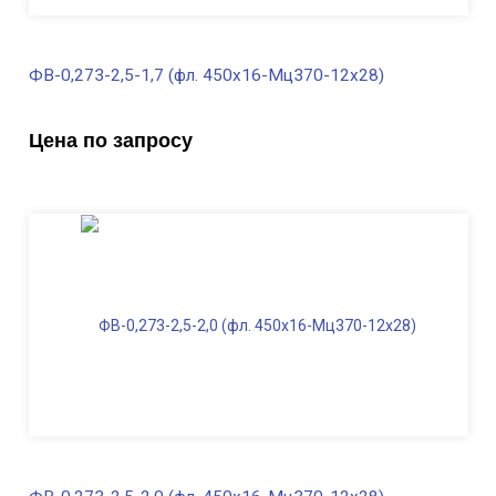
ФВ-0,273-2,5-1,7 (фл. 450х16-Мц370-12х28)
В наличии
Цена по запросу
Диаметр трубы, мм
273
Высота, м
2,5
Длина ФВ, м
1,7
Диаметр фланца
, мм
450
Масса, кг
280,0