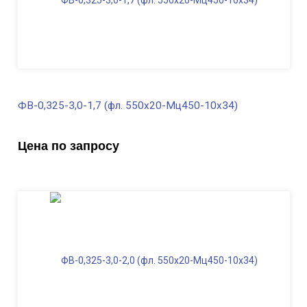
ФВ-0,325-3,0-1,7 (фл. 550х20-Мц450-10х34)
В наличии
Цена по запросу
Диаметр трубы, мм
325
Высота, м
3,0
Длина ФВ, м
1,7
Диаметр фланца
, мм
550
Масса, кг
395,0