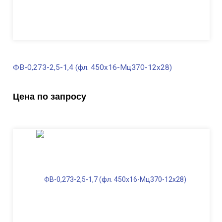
ФВ-0,273-2,5-1,4 (фл. 450х16-Мц370-12х28)
В наличии
Цена по запросу
Диаметр трубы, мм
273
Высота, м
2,5
Длина ФВ, м
1,4
Диаметр фланца
, мм
450
Масса, кг
263,0