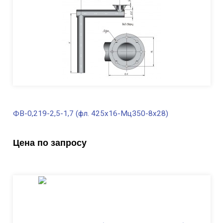
Масса, кг
201,0
ФВ-0,219-2,5-1,7 (фл. 425х16-Мц350-8х28)
В наличии
Цена по запросу
Диаметр трубы, мм
219
Высота, м
2,5
Длина ФВ, м
1,7
Диаметр фланца
, мм
425
Масса, кг
215,0