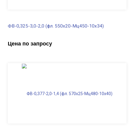
ФВ-0,325-3,0-2,0 (фл. 550х20-Мц450-10х34)
В наличии
Цена по запросу
Диаметр трубы, мм
325
Высота, м
3,0
Длина ФВ, м
2,0
Диаметр фланца
, мм
550
Масса, кг
414,0