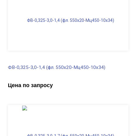
Масса, кг
382,0
ФВ-0,325-3,0-1,4 (фл. 550х20-Мц450-10х34)
В наличии
Цена по запросу
Диаметр трубы, мм
325
Высота, м
3,0
Длина ФВ, м
1,4
Диаметр фланца
, мм
550
Масса, кг
375,0