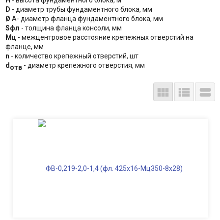
Н
- высота фундаментного блока, м
D
- диаметр трубы фундаментного блока, мм
Ø
А- диаметр фланца фундаментного блока, мм
Sфл
- толщина фланца консоли, мм
Мц
- межцентровое расстояние крепежных отверстий на
фланце, мм
n
- количество крепежный отверстий, шт
d
- диаметр крепежного отверстия, мм
отв


